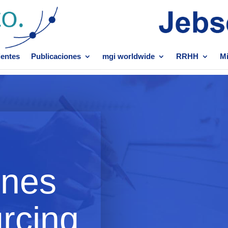
ientes
Publicaciones
mgi worldwide
RRHH
Mi
ines
rcing