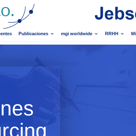
ientes
Publicaciones
mgi worldwide
RRHH
Mi
ines
rcing