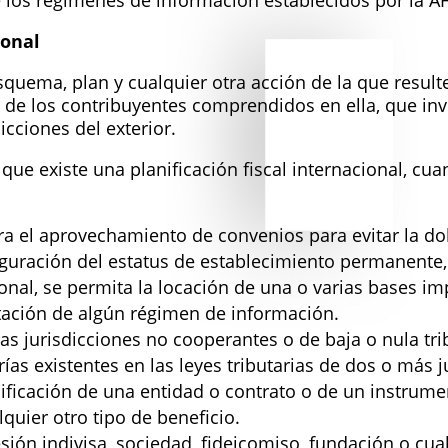
e los regímenes de información establecidos por la AF
ional
uema, plan y cualquier otra acción de la que resulte 
r de los contribuyentes comprendidos en ella, que inv
icciones del exterior.
ue existe una planificación fiscal internacional, cua
ara el aprovechamiento de convenios para evitar la d
nfiguración del estatus de establecimiento permanente
nal, se permita la locación de una o varias bases im
ntación de algún régimen de información.
as jurisdicciones no cooperantes o de baja o nula tri
ías existentes en las leyes tributarias de dos o más j
lificación de una entidad o contrato o de un instrume
lquier otro tipo de beneficio.
ión indivisa, sociedad, fideicomiso, fundación o cual