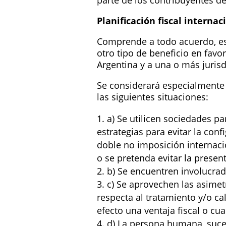
parte de los contribuyentes d
Planificación fiscal internac
Comprende a todo acuerdo, esq
otro tipo de beneficio en favo
Argentina y a una o más jurisd
Se considerará especialmente q
las siguientes situaciones:
a) Se utilicen sociedades p
estrategias para evitar la co
doble no imposición internacio
o se pretenda evitar la prese
b) Se encuentren involucrad
c) Se aprovechen las asimetr
respecta al tratamiento y/o ca
efecto una ventaja fiscal o cua
d) La persona humana, suces