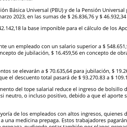
ación Básica Universal (PBU) y de la Pensión Universal
marzo 2023, en las sumas de $ 26.836,76 y $ 46.932,3
42.142,18 la base imponible para el cálculo de los Ap
te un empleado con un salario superior a $ 548.651,
cepto de jubilación, $ 16.459,56 en concepto de obra
ntos se elevarán a $ 70.635,64 para jubilación, $ 19.2
que el descuento total pasará de $ 93.270.83 a $ 109.
nto del tope salarial reduce el ingreso de bolsillo 
si neutro, o incluso positivo, debido a que el aporte 
yoría de los empleados con altos ingresos, quienes d
 a una medicina prepaga. Estos trabajadores pagará
a prepaga, pudiendo optar también por planes prepag