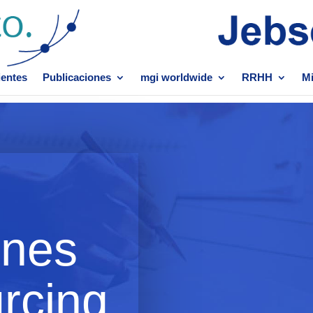
ientes
Publicaciones
mgi worldwide
RRHH
Mi
ines
rcing