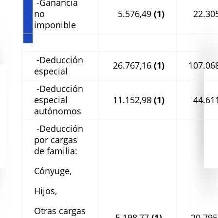
-Ganancia
no
5.576,49
(1)
22.30
imponible
-Deducción
26.767,16
(1)
107.06
especial
-Deducción
especial
11.152,98
(1)
44.61
autónomos
-Deducción
por cargas
de familia:
Cónyuge,
Hijos,
Otras cargas
5.198,77
(1)
20.795