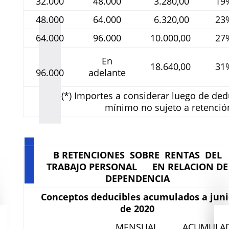
32.000
48.000
3.280,00
19
48.000
64.000
6.320,00
23
64.000
96.000
10.000,00
27
En
18.640,00
31
96.000
adelante
(*) Importes a considerar luego de ded
mínimo no sujeto a retenció
B RETENCIONES SOBRE RENTAS DEL
TRABAJO PERSONAL EN RELACION DE
DEPENDENCIA
Conceptos deducibles acumulados a jun
de 2020
MENSUAL
ACUMULA