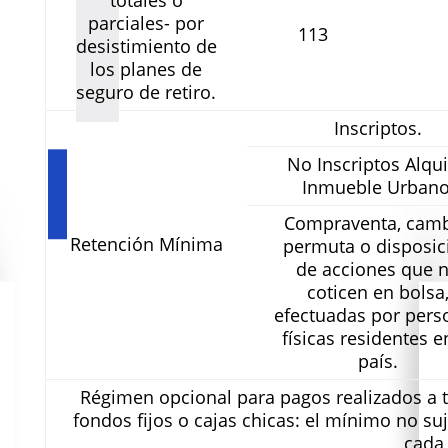
totales o
parciales- por
113
desistimiento de
los planes de
seguro de retiro.
Inscriptos.
No Inscriptos Alqui
Inmueble Urbano
Compraventa, camb
Retención Mínima
permuta o disposic
de acciones que 
coticen en bolsa
efectuadas por pers
físicas residentes e
país.
Régimen opcional para pagos realizados a t
fondos fijos o cajas chicas: el mínimo no su
cada