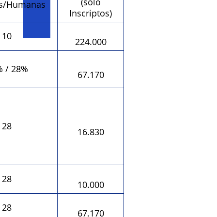
(solo
as/Humanas
Inscriptos)
10
224.000
 / 28%
67.170
28
16.830
28
10.000
28
67.170