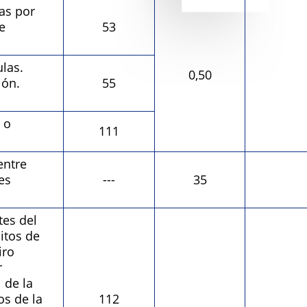
as por
e
53
las.
0,50
ión.
55
 o
111
ntre
es
---
35
es del
itos de
iro
r
 de la
s de la
112