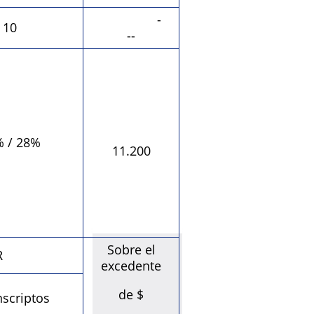
-
10
--
 / 28%
11.200
Sobre el
R
excedente
de $
nscriptos