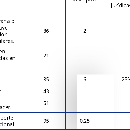
Jurídic
ria o
ave,
86
2
ión,
ilares.
en
21
das en
35
6
25%
,
43
51
cer.
porte
95
0,25
cional.