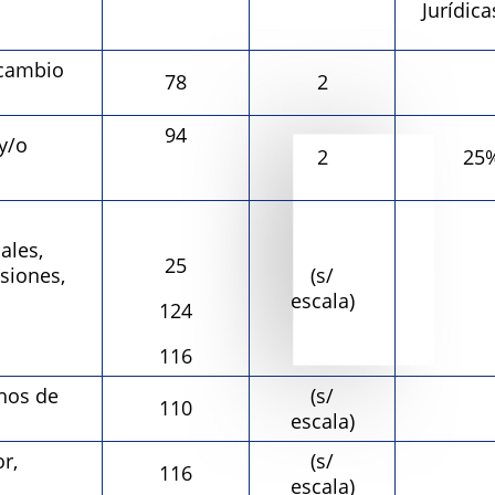
Jurídic
cambio
78
2
94
y/o
2
25%
les,
25
isiones,
(s/
escala)
124
116
hos de
(s/
110
escala)
r,
(s/
116
escala)