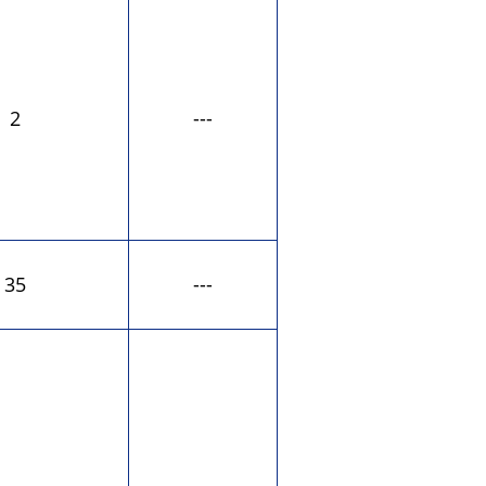
2
---
35
---