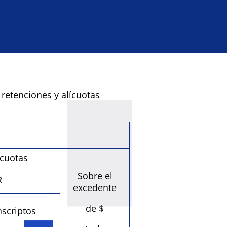
 retenciones y alícuotas
ícuotas
Sobre el
R
excedente
de $
nscriptos