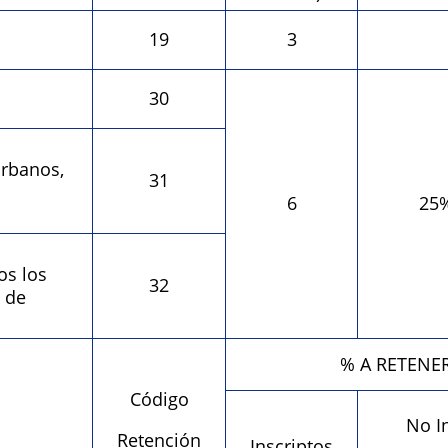
19
3
30
rbanos,
31
6
25%
os los
32
 de
% A RETENE
Código
No I
Retención
Inscriptos