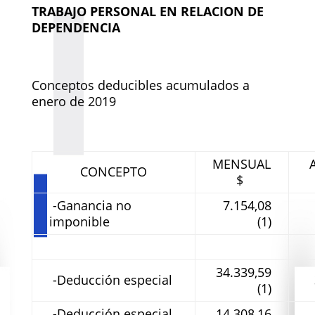
TRABAJO PERSONAL EN RELACION DE
DEPENDENCIA
Conceptos deducibles acumulados a
enero de 2019
MENSUAL
A
CONCEPTO
$
-Ganancia no
7.154,08
imponible
(1)
34.339,59
-Deducción especial
(1)
-Deducción especial
14.308,16