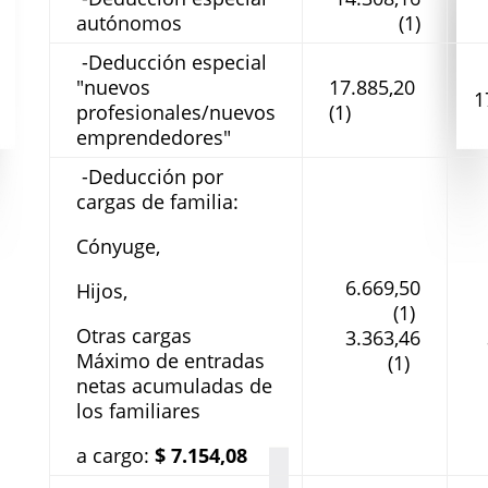
autónomos
(1)
-Deducción especial
"nuevos
17.885,20
1
profesionales/nuevos
(1)
emprendedores"
-Deducción por
cargas de familia:
Cónyuge,
6.669,50
Hijos,
(1)
Otras cargas
3.363,46
Máximo de entradas
(1)
netas acumuladas de
los familiares
a cargo:
$ 7.154,08