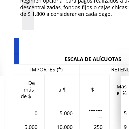
Régimen opcional para pagos realizados a t
descentralizadas, fondos fijos o cajas chicas
de $ 1.800 a considerar en cada pago.
ESCALA DE ALÍCUOTAS
IMPORTES (*)
RETEN
De
Más
más
a $
$
el %
de $
--------
0
5.000
5
--
5.000
10.000
250
9