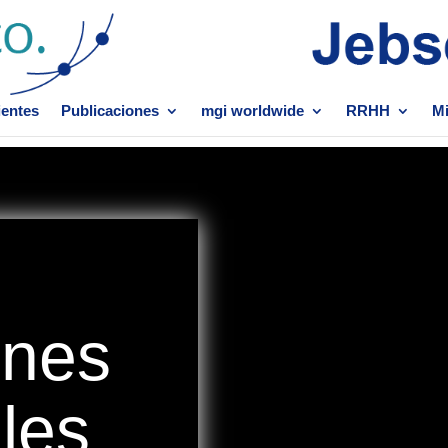
ientes
Publicaciones
mgi worldwide
RRHH
Mi
ines
les