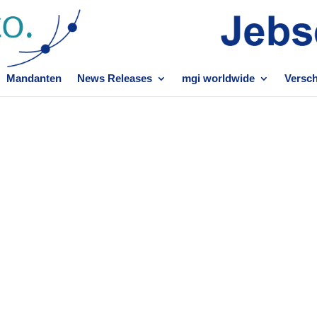
Mandanten
News Releases
mgi worldwide
Versc